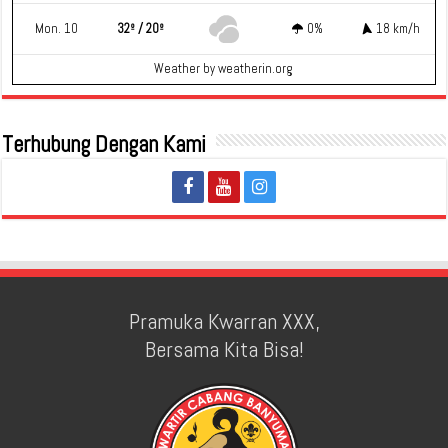
Mon. 10
32º / 20º
0%
18 km/h
Weather
by weatherin.org
Terhubung Dengan Kami
Pramuka Kwarran XXX,
Bersama Kita Bisa!