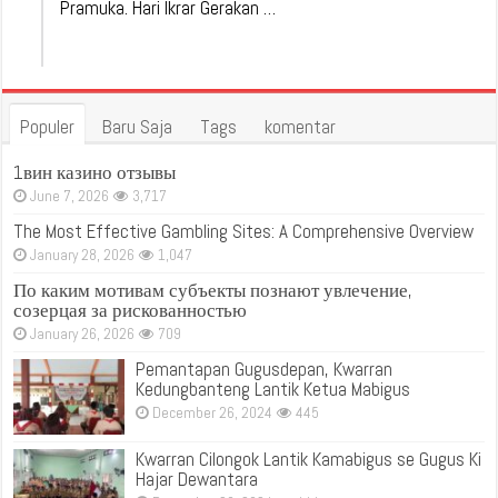
Pramuka. Hari Ikrar Gerakan …
Populer
Baru Saja
Tags
komentar
1вин казино отзывы
June 7, 2026
3,717
The Most Effective Gambling Sites: A Comprehensive Overview
January 28, 2026
1,047
По каким мотивам субъекты познают увлечение,
созерцая за рискованностью
January 26, 2026
709
Pemantapan Gugusdepan, Kwarran
Kedungbanteng Lantik Ketua Mabigus
December 26, 2024
445
Kwarran Cilongok Lantik Kamabigus se Gugus Ki
Hajar Dewantara