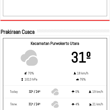
Prakiraan Cuaca
Kecamatan Purwokerto Utara
31º
70%
18 km/h
1013 hPa
76%
Today
32º / 24º
0%
19 km/h
Tmrw.
31º / 24º
4%
21 km/h