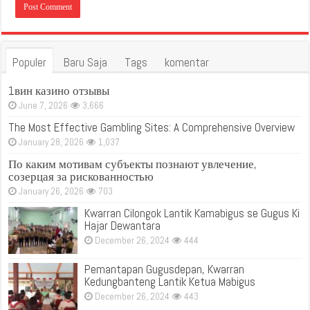
Populer
Baru Saja
Tags
komentar
1вин казино отзывы
June 7, 2026
3,666
The Most Effective Gambling Sites: A Comprehensive Overview
January 28, 2026
1,037
По каким мотивам субъекты познают увлечение,
созерцая за рискованностью
January 26, 2026
703
Kwarran Cilongok Lantik Kamabigus se Gugus Ki
Hajar Dewantara
December 26, 2024
444
Pemantapan Gugusdepan, Kwarran
Kedungbanteng Lantik Ketua Mabigus
December 26, 2024
443