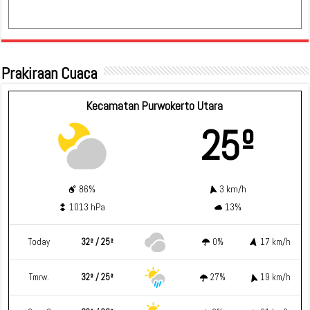
Prakiraan Cuaca
Kecamatan Purwokerto Utara
25º
86%
3 km/h
1013 hPa
13%
Today
32º / 25º
0%
17 km/h
Tmrw.
32º / 25º
27%
19 km/h