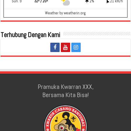
Sun. 9
32º / 20º
2%
21 km/h
Weather
by weatherin.org
Terhubung Dengan Kami
Pramuka Kwarran XXX,
Bersama Kita Bisa!