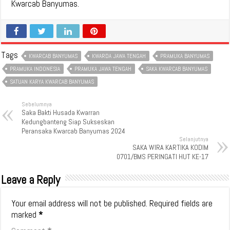
Kwarcab Banyumas.
Tags
KWARCAB BANYUMAS
KWARDA JAWA TENGAH
PRAMUKA BANYUMAS
PRAMUKA INDONESIA
PRAMUKA JAWA TENGAH
SAKA KWARCAB BANYUMAS
SATUAN KARYA KWARCAB BANYUMAS
Sebelumnya
Saka Bakti Husada Kwarran
Kedungbanteng Siap Sukseskan
Peransaka Kwarcab Banyumas 2024
Selanjutnya
SAKA WIRA KARTIKA KODIM
0701/BMS PERINGATI HUT KE-17
Leave a Reply
Your email address will not be published.
Required fields are
marked
*