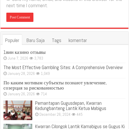
next time I comment.
Populer
Baru Saja
Tags
komentar
1вин казино отзывы
June 7, 2026
3,783
The Most Effective Gambling Sites: A Comprehensive Overview
January 28, 2026
1,049
По каким мотивам субъекты познают увлечение,
созерцая за рискованностью
January 26, 2026
714
Pemantapan Gugusdepan, Kwarran
Kedungbanteng Lantik Ketua Mabigus
December 26, 2024
445
Kwarran Cilongok Lantik Kamabigus se Gugus Ki