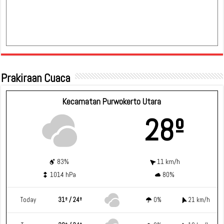
Prakiraan Cuaca
Kecamatan Purwokerto Utara
28º
83%
11 km/h
1014 hPa
80%
Today
31º / 24º
0%
21 km/h