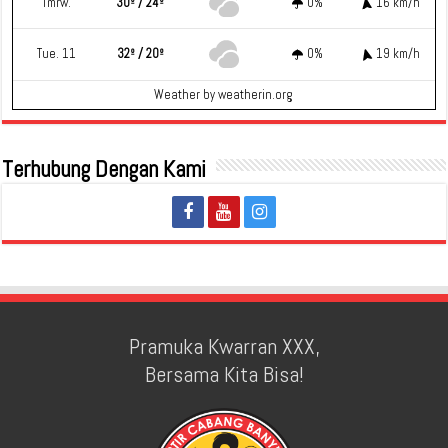
Tmrw.
30º / 24º
0%
16 km/h
Tue. 11
32º / 20º
0%
19 km/h
Weather
by weatherin.org
Terhubung Dengan Kami
Pramuka Kwarran XXX,
Bersama Kita Bisa!