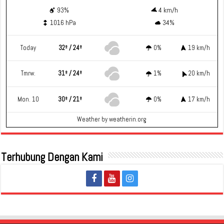
93%
4 km/h
1016 hPa
34%
Today
32º / 24º
0%
19 km/h
Tmrw.
31º / 24º
1%
20 km/h
Mon. 10
30º / 21º
0%
17 km/h
Weather
by weatherin.org
Terhubung Dengan Kami