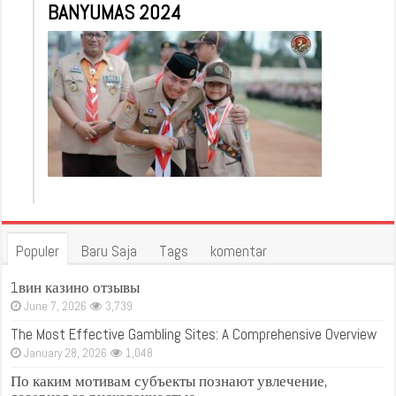
BANYUMAS 2024
Populer
Baru Saja
Tags
komentar
1вин казино отзывы
June 7, 2026
3,739
The Most Effective Gambling Sites: A Comprehensive Overview
January 28, 2026
1,048
По каким мотивам субъекты познают увлечение,