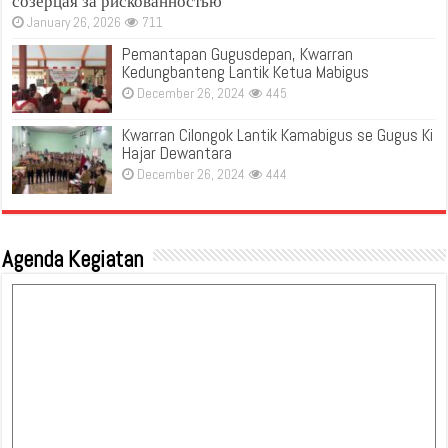
созерцая за рискованностью
January 26, 2026
711
Pemantapan Gugusdepan, Kwarran
Kedungbanteng Lantik Ketua Mabigus
December 26, 2024
445
Kwarran Cilongok Lantik Kamabigus se Gugus Ki
Hajar Dewantara
December 26, 2024
444
Agenda Kegiatan