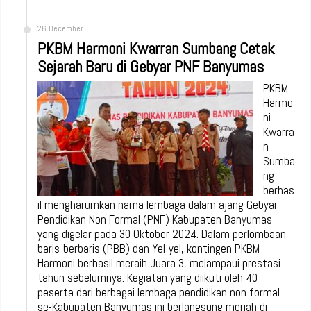
26 December
PKBM Harmoni Kwarran Sumbang Cetak
Sejarah Baru di Gebyar PNF Banyumas
PKBM
Harmo
ni
Kwarra
n
Sumba
ng
berhas
il mengharumkan nama lembaga dalam ajang Gebyar
Pendidikan Non Formal (PNF) Kabupaten Banyumas
yang digelar pada 30 Oktober 2024. Dalam perlombaan
baris-berbaris (PBB) dan Yel-yel, kontingen PKBM
Harmoni berhasil meraih Juara 3, melampaui prestasi
tahun sebelumnya. Kegiatan yang diikuti oleh 40
peserta dari berbagai lembaga pendidikan non formal
se-Kabupaten Banyumas ini berlangsung meriah di