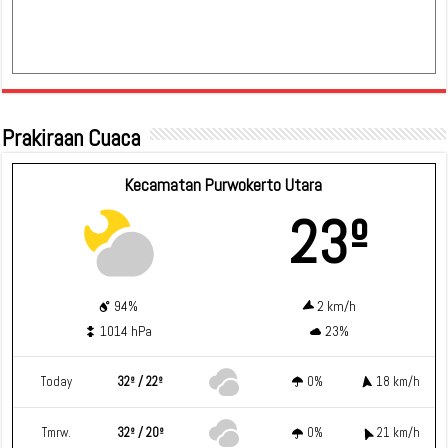
Prakiraan Cuaca
Kecamatan Purwokerto Utara
23º
94%
2 km/h
1014 hPa
23%
Today
32º / 22º
0%
18 km/h
Tmrw.
32º / 20º
0%
21 km/h