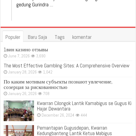
gedung Gurindra …
Populer
Baru Saja
Tags
komentar
1вин казино отзывы
June 7, 2026
3,690
The Most Effective Gambling Sites: A Comprehensive Overview
January 28, 2026
1,042
По каким мотивам субъекты познают увлечение,
созерцая за рискованностью
January 26, 2026
708
Kwarran Cilongok Lantik Kamabigus se Gugus Ki
Hajar Dewantara
December 26, 2024
444
Pemantapan Gugusdepan, Kwarran
Kedungbanteng Lantik Ketua Mabigus