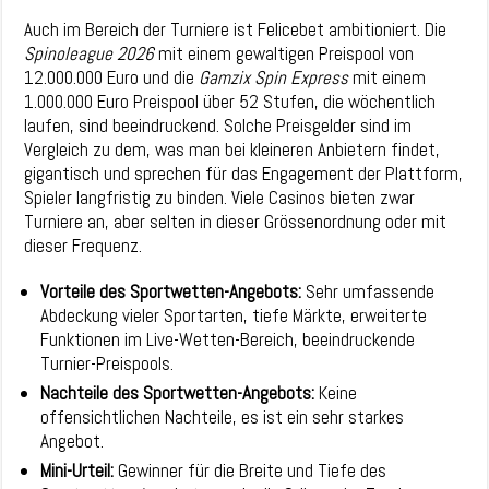
Auch im Bereich der Turniere ist Felicebet ambitioniert. Die
Spinoleague 2026
mit einem gewaltigen Preispool von
12.000.000 Euro und die
Gamzix Spin Express
mit einem
1.000.000 Euro Preispool über 52 Stufen, die wöchentlich
laufen, sind beeindruckend. Solche Preisgelder sind im
Vergleich zu dem, was man bei kleineren Anbietern findet,
gigantisch und sprechen für das Engagement der Plattform,
Spieler langfristig zu binden. Viele Casinos bieten zwar
Turniere an, aber selten in dieser Grössenordnung oder mit
dieser Frequenz.
Vorteile des Sportwetten-Angebots:
Sehr umfassende
Abdeckung vieler Sportarten, tiefe Märkte, erweiterte
Funktionen im Live-Wetten-Bereich, beeindruckende
Turnier-Preispools.
Nachteile des Sportwetten-Angebots:
Keine
offensichtlichen Nachteile, es ist ein sehr starkes
Angebot.
Mini-Urteil:
Gewinner für die Breite und Tiefe des