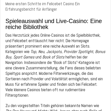
Meine ersten Schritte im Felicebet Casino Ein
Erfahrungsbericht für Anfänger
Spieleauswahl und Live-Casino: Eine
reiche Bibliothek
Das Herzstück jedes Online-Casinos ist die Spielbibliothek,
und Felicebet enttäuscht hier nicht. Die Homepage
präsentiert prominent eine reiche Auswahl an Slots.
Kategorien wie
Top
,
Neu
,
Jackpots
,
Provider Spotlight
,
Bonus
Buy
,
Sport Games
und
Book of Slots
helfen bei der
Navigation. Insbesondere die “Book of Slots”-Kategorie ist
eine clevere Zusammenstellung, die Fans dieses beliebten
Spieltyps anspricht. Moderne Filterwerkzeuge, die das
Sortieren nach Provider und Volatilität ermöglichen, sind ein
Muss für erfahrene Spieler und finden sich bei Felicebet.
Viele kleinere Casinos bieten oft nur rudimentäre
Filteroptionen.
Zu den vorgestellten Titeln gehören bekannte Namen wie
The Dog House
und
Mighty Wild: Jaguar
, aber auch
Bells of