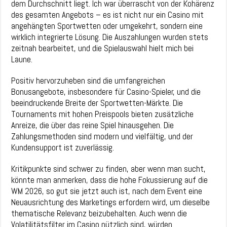
dem Durchschnitt liegt. Ich war überrascht von der Kohärenz
des gesamten Angebots – es ist nicht nur ein Casino mit
angehängten Sportwetten oder umgekehrt, sondern eine
wirklich integrierte Lösung. Die Auszahlungen wurden stets
zeitnah bearbeitet, und die Spielauswahl hielt mich bei
Laune.
Positiv hervorzuheben sind die umfangreichen
Bonusangebote, insbesondere für Casino-Spieler, und die
beeindruckende Breite der Sportwetten-Märkte. Die
Tournaments mit hohen Preispools bieten zusätzliche
Anreize, die über das reine Spiel hinausgehen. Die
Zahlungsmethoden sind modern und vielfältig, und der
Kundensupport ist zuverlässig.
Kritikpunkte sind schwer zu finden, aber wenn man sucht,
könnte man anmerken, dass die hohe Fokussierung auf die
WM 2026, so gut sie jetzt auch ist, nach dem Event eine
Neuausrichtung des Marketings erfordern wird, um dieselbe
thematische Relevanz beizubehalten. Auch wenn die
Volatilitätsfilter im Casino nützlich sind, würden