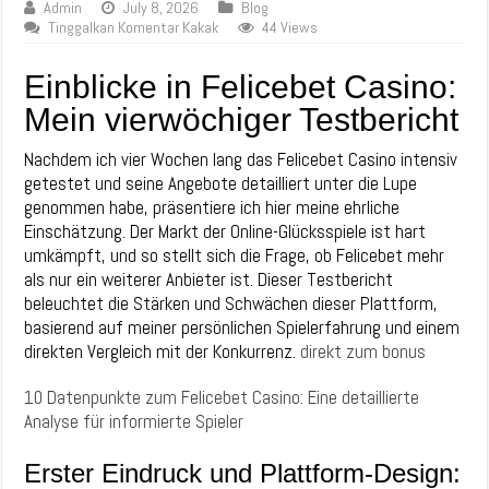
Admin
July 8, 2026
Blog
Tinggalkan Komentar Kakak
44 Views
Einblicke in Felicebet Casino:
Mein vierwöchiger Testbericht
Nachdem ich vier Wochen lang das Felicebet Casino intensiv
getestet und seine Angebote detailliert unter die Lupe
genommen habe, präsentiere ich hier meine ehrliche
Einschätzung. Der Markt der Online-Glücksspiele ist hart
umkämpft, und so stellt sich die Frage, ob Felicebet mehr
als nur ein weiterer Anbieter ist. Dieser Testbericht
beleuchtet die Stärken und Schwächen dieser Plattform,
basierend auf meiner persönlichen Spielerfahrung und einem
direkten Vergleich mit der Konkurrenz.
direkt zum bonus
10 Datenpunkte zum Felicebet Casino: Eine detaillierte
Analyse für informierte Spieler
Erster Eindruck und Plattform-Design: