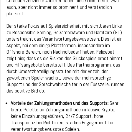
Curacao-lizenzierte Anbieter haben diese Dokumente zwar
auch, aber nicht immer so prominent und verständlich
platziert.
Der starke Fokus auf Spielersicherheit mit sichtbaren Links
zu Responsible Gaming, BeGambleAware und GamCare (GT)
unterstreicht das Verantwortungsbewusstsein. Dies ist ein
Aspekt, bei dem einige Plattformen, insbesondere im
Offshore-Bereich, noch Nachholbedarf haben. Felicebet
zeigt hier, dass es die Risiken des Glücksspiels ernst nimmt
und Hilfsangebote bereitstellt. Das Partnerprogramm, das
durch Umsatzbeteiligungsstufen mit der Anzahl der
geworbenen Spieler wächst, sowie der mehrsprachige
Support und der Sprachwahlschalter in der Fusszeile, runden
das positive Bild ab.
Vorteile der Zahlungsmethoden und des Supports:
Sehr
breite Palette an Zahlungsmethoden inklusive Krypto,
keine Einzahlungsgebühren, 24/7 Support, hohe
Transparenz bei Richtlinien, starkes Engagement für
verantwortungsbewusstes Spielen.