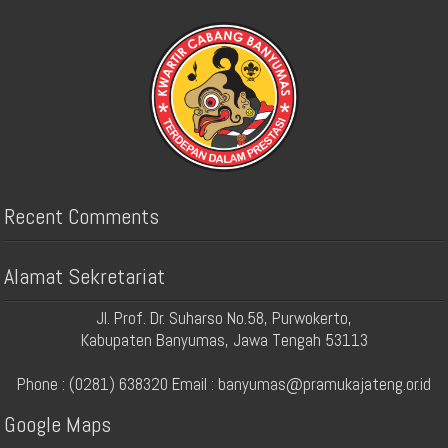
Recent Comments
Alamat Sekretariat
Jl. Prof. Dr. Suharso No.58, Purwokerto,
Kabupaten Banyumas, Jawa Tengah 53113
Phone : (0281) 638320 Email : banyumas@pramukajateng.or.id
Google Maps