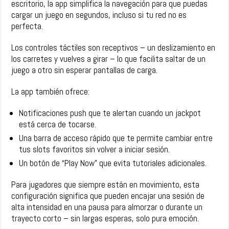
escritorio, la app simplifica la navegación para que puedas
cargar un juego en segundos, incluso si tu red no es
perfecta.
Los controles táctiles son receptivos – un deslizamiento en
los carretes y vuelves a girar – lo que facilita saltar de un
juego a otro sin esperar pantallas de carga.
La app también ofrece:
Notificaciones push que te alertan cuando un jackpot
está cerca de tocarse.
Una barra de acceso rápido que te permite cambiar entre
tus slots favoritos sin volver a iniciar sesión.
Un botón de “Play Now” que evita tutoriales adicionales.
Para jugadores que siempre están en movimiento, esta
configuración significa que pueden encajar una sesión de
alta intensidad en una pausa para almorzar o durante un
trayecto corto – sin largas esperas, solo pura emoción.