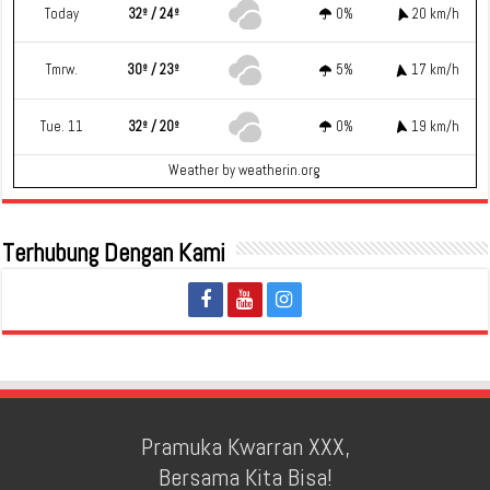
Today
32º / 24º
0%
20 km/h
Tmrw.
30º / 23º
5%
17 km/h
Tue. 11
32º / 20º
0%
19 km/h
Weather
by weatherin.org
Terhubung Dengan Kami
Pramuka Kwarran XXX,
Bersama Kita Bisa!