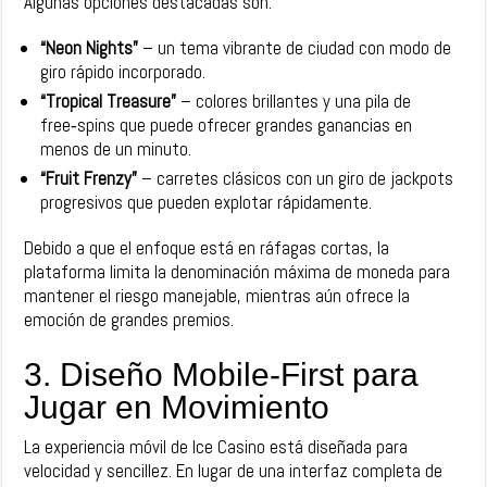
Algunas opciones destacadas son:
“Neon Nights”
– un tema vibrante de ciudad con modo de
giro rápido incorporado.
“Tropical Treasure”
– colores brillantes y una pila de
free‑spins que puede ofrecer grandes ganancias en
menos de un minuto.
“Fruit Frenzy”
– carretes clásicos con un giro de jackpots
progresivos que pueden explotar rápidamente.
Debido a que el enfoque está en ráfagas cortas, la
plataforma limita la denominación máxima de moneda para
mantener el riesgo manejable, mientras aún ofrece la
emoción de grandes premios.
3. Diseño Mobile-First para
Jugar en Movimiento
La experiencia móvil de Ice Casino está diseñada para
velocidad y sencillez. En lugar de una interfaz completa de