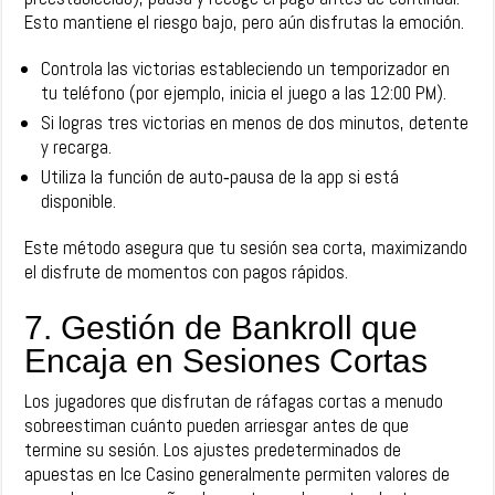
Esto mantiene el riesgo bajo, pero aún disfrutas la emoción.
Controla las victorias estableciendo un temporizador en
tu teléfono (por ejemplo, inicia el juego a las 12:00 PM).
Si logras tres victorias en menos de dos minutos, detente
y recarga.
Utiliza la función de auto‑pausa de la app si está
disponible.
Este método asegura que tu sesión sea corta, maximizando
el disfrute de momentos con pagos rápidos.
7. Gestión de Bankroll que
Encaja en Sesiones Cortas
Los jugadores que disfrutan de ráfagas cortas a menudo
sobreestiman cuánto pueden arriesgar antes de que
termine su sesión. Los ajustes predeterminados de
apuestas en Ice Casino generalmente permiten valores de