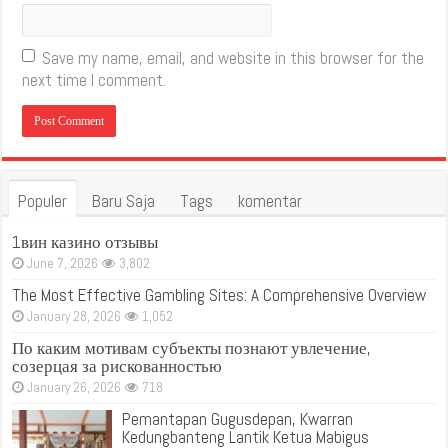
Save my name, email, and website in this browser for the
next time I comment.
Populer
Baru Saja
Tags
komentar
1вин казино отзывы
June 7, 2026
3,802
The Most Effective Gambling Sites: A Comprehensive Overview
January 28, 2026
1,052
По каким мотивам субъекты познают увлечение,
созерцая за рискованностью
January 26, 2026
718
Pemantapan Gugusdepan, Kwarran
Kedungbanteng Lantik Ketua Mabigus