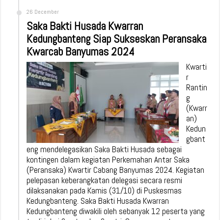
26 December
Saka Bakti Husada Kwarran
Kedungbanteng Siap Sukseskan Peransaka
Kwarcab Banyumas 2024
Kwarti
r
Rantin
g
(Kwarr
an)
Kedun
gbant
eng mendelegasikan Saka Bakti Husada sebagai
kontingen dalam kegiatan Perkemahan Antar Saka
(Peransaka) Kwartir Cabang Banyumas 2024. Kegiatan
pelepasan keberangkatan delegasi secara resmi
dilaksanakan pada Kamis (31/10) di Puskesmas
Kedungbanteng. Saka Bakti Husada Kwarran
Kedungbanteng diwakili oleh sebanyak 12 peserta yang