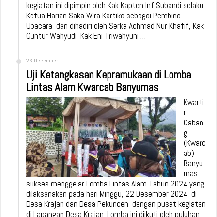
kegiatan ini dipimpin oleh Kak Kapten Inf Subandi selaku
Ketua Harian Saka Wira Kartika sebagai Pembina
Upacara, dan dihadiri oleh Serka Achmad Nur Khafif, Kak
Guntur Wahyudi, Kak Eni Triwahyuni …
26 December
Uji Ketangkasan Kepramukaan di Lomba
Lintas Alam Kwarcab Banyumas
Kwarti
r
Caban
g
(Kwarc
ab)
Banyu
mas
sukses menggelar Lomba Lintas Alam Tahun 2024 yang
dilaksanakan pada hari Minggu, 22 Desember 2024, di
Desa Krajan dan Desa Pekuncen, dengan pusat kegiatan
di Lapangan Desa Krajan. Lomba ini diikuti oleh puluhan