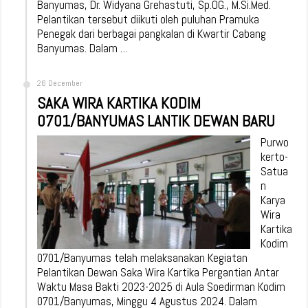
Banyumas, Dr. Widyana Grehastuti, Sp.OG., M.Si.Med.
Pelantikan tersebut diikuti oleh puluhan Pramuka
Penegak dari berbagai pangkalan di Kwartir Cabang
Banyumas. Dalam …
26 December
SAKA WIRA KARTIKA KODIM
0701/BANYUMAS LANTIK DEWAN BARU
Purwo
kerto-
Satua
n
Karya
Wira
Kartika
Kodim
0701/Banyumas telah melaksanakan Kegiatan
Pelantikan Dewan Saka Wira Kartika Pergantian Antar
Waktu Masa Bakti 2023-2025 di Aula Soedirman Kodim
0701/Banyumas, Minggu 4 Agustus 2024. Dalam