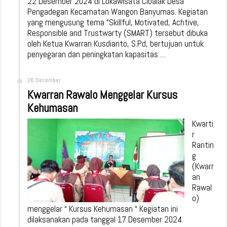
22 Desember 2024 di Lokawisata Cibalak Desa
Pengadegan Kecamatan Wangon Banyumas. Kegiatan
yang mengusung tema “Skillful, Motivated, Achtive,
Responsible and Trustwarty (SMART) tersebut dibuka
oleh Ketua Kwarran Kusdianto, S.Pd, bertujuan untuk
penyegaran dan peningkatan kapasitas …
26 December
Kwarran Rawalo Menggelar Kursus
Kehumasan
Kwarti
r
Rantin
g
(Kwarr
an
Rawal
o)
menggelar “ Kursus Kehumasan “ Kegiatan ini
dilaksanakan pada tanggal 17 Desember 2024.