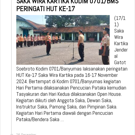
SAKA WIRA KARTIKA KODIM 0701/BMS
PERINGATI HUT KE-17
(17/1
1)
Saka
Wira
Kartika
Jender
al
Gatot
Soebroto Kodim 0701/Banyumas laksanakan peringatan
HUT Ke-17 Saka Wira Kartika pada 16-17 November
2024. Bertempat di Kodim 0701/Banyumas kegiatan
Hari Pertama dilaksanakan Pencucian Pataka kemudian
Tasyakuran dan Hari Kedua dilaksanakan Open House.
Kegiatan diikuti oleh Anggota Saka, Dewan Saka,
Instruktur Saka, Pamong Saka, dan Pimpinan Saka.
Kegiatan Hari Pertama diawali dengan Pencucian
Pataka/Bendera Saka …
26 December