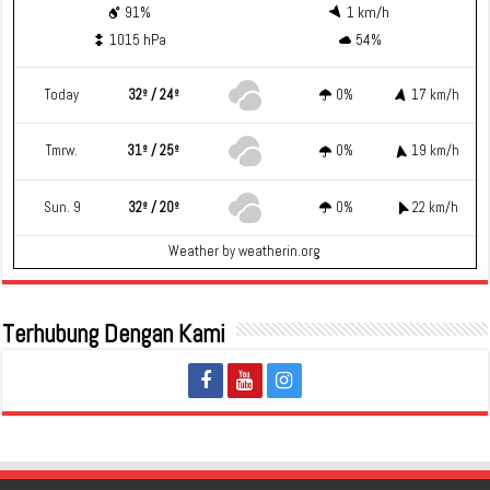
91%
1 km/h
1015 hPa
54%
Today
32º / 24º
0%
17 km/h
Tmrw.
31º / 25º
0%
19 km/h
Sun. 9
32º / 20º
0%
22 km/h
Weather
by weatherin.org
Terhubung Dengan Kami