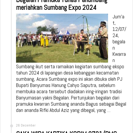
meriahkan Sumbang Expo 2024
Jum’a
t,
12/07/
24,
begala
n
Kwarra
n
Sumbang ikut serta ramaikan kegiatan sumbang ekspo
tahun 2024 di lapangan desa kebanggan kecamatan
sumbang, Acara Sumbang expo ini akan dibuka oleh PJ
Bupati Banyumas Hanung Cahyo Saputra, sebelum
membuka acara tersebut diadakan iring-iringan tradisi
Banyumasan yakni Begalan. Pertunjukan begalan dari
pramuka kwarran Sumbang ananda Bagus sebagai Begal
dan ananda Rifki Abdul Aziz yang dibegal, yang …
26 December