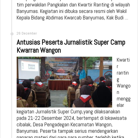
tim perwakilan Pangkalan dan Kwartir Ranting di wilayah
Banyumas. Kegiatan ini dibuka secara resmi oleh Wakil
Kepala Bidang Abdimas Kwarcab Banyumas, Kak Budi …
26 December
Antusias Peserta Jurnalistik Super Camp
Kwarran Wangon
Kwarti
r
rantin
g
Wango
n
mengg
elar
kegiatan Jurnalistik Super Cump,yang dilaksanakan
pada 21-22 Desember 2024, bertempat di lokawisata
cibalak, Desa Pengadegan Kecamatan Wangon,
Banyumas. Peserta tampak serius mendengarkan
paparan materi dari para nara sumber, terlebih ketika