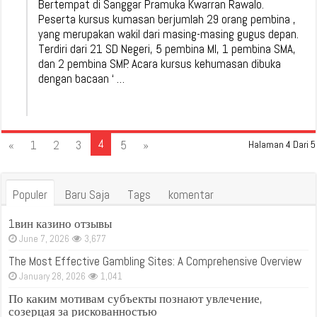
Bertempat di Sanggar Pramuka Kwarran Rawalo.
Peserta kursus kumasan berjumlah 29 orang pembina ,
yang merupakan wakil dari masing-masing gugus depan.
Terdiri dari 21 SD Negeri, 5 pembina MI, 1 pembina SMA,
dan 2 pembina SMP. Acara kursus kehumasan dibuka
dengan bacaan ‘ …
4
«
1
2
3
5
»
Halaman 4 Dari 5
Populer
Baru Saja
Tags
komentar
1вин казино отзывы
June 7, 2026
3,677
The Most Effective Gambling Sites: A Comprehensive Overview
January 28, 2026
1,041
По каким мотивам субъекты познают увлечение,
созерцая за рискованностью