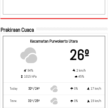
Prakiraan Cuaca
Kecamatan Purwokerto Utara
26º
94%
2 km/h
1015 hPa
45%
Today
32º / 24º
0%
17 km/h
Tmrw.
31º / 25º
0%
19 km/h