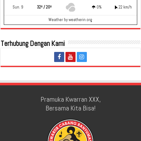
Sun. 9
32º / 20º
0%
22 km/h
Weather
by weatherin.org
Terhubung Dengan Kami
Pramuka Kwarran XXX,
Bersama Kita Bisa!