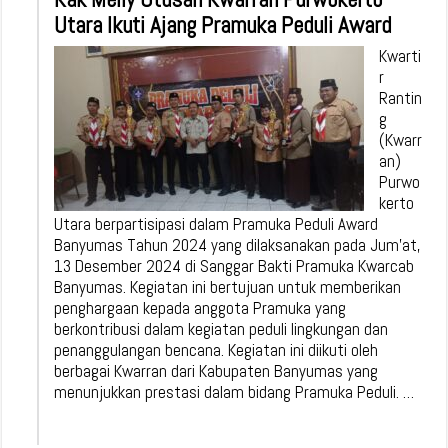
Utara Ikuti Ajang Pramuka Peduli Award
Kwarti
r
Rantin
g
(Kwarr
an)
Purwo
kerto
Utara berpartisipasi dalam Pramuka Peduli Award
Banyumas Tahun 2024 yang dilaksanakan pada Jum’at,
13 Desember 2024 di Sanggar Bakti Pramuka Kwarcab
Banyumas. Kegiatan ini bertujuan untuk memberikan
penghargaan kepada anggota Pramuka yang
berkontribusi dalam kegiatan peduli lingkungan dan
penanggulangan bencana. Kegiatan ini diikuti oleh
berbagai Kwarran dari Kabupaten Banyumas yang
menunjukkan prestasi dalam bidang Pramuka Peduli. …